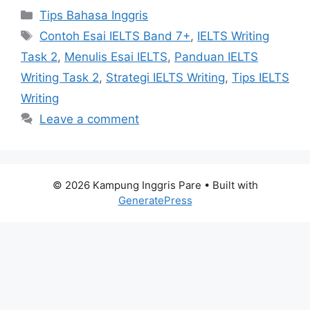
Categories
Tips Bahasa Inggris
Tags
Contoh Esai IELTS Band 7+
,
IELTS Writing
Task 2
,
Menulis Esai IELTS
,
Panduan IELTS
Writing Task 2
,
Strategi IELTS Writing
,
Tips IELTS
Writing
Leave a comment
© 2026 Kampung Inggris Pare
• Built with
GeneratePress